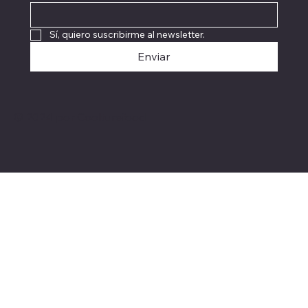
Sí, quiero suscribirme al newsletter.
Enviar
© 2024 por Coolturefood