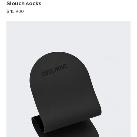
Slouch socks
Precio
$ 15.900