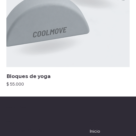
Bloques de yoga
Precio
$ 55.000
Coolturefood
Menú
Ubicación
Colombia, Medellín
Inicio