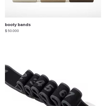
booty bands
Precio
$ 50.000