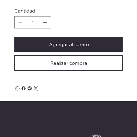
Cantidad
Agregar al carrito
Realizar compra
Coolturefood
Menú
Ubicación
Colombia, Medellín
Inicio