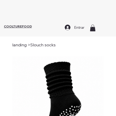
¡Todo lo que necesitas para alcanzar tu mejor versión,
todo en un solo lugar!
COOLTUREFOOD
Entrar
landing
>
Slouch socks