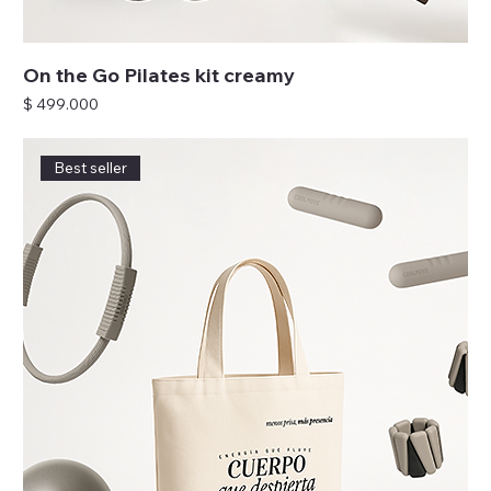
On the Go Pilates kit creamy
Precio
$ 499.000
Best seller