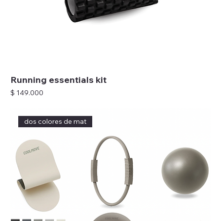
Running essentials kit
Precio
$ 149.000
dos colores de mat