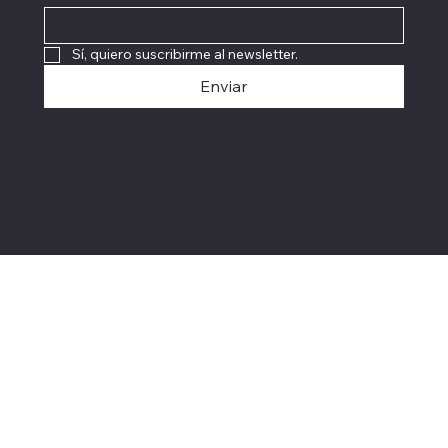
Sí, quiero suscribirme al newsletter.
Enviar
© 2024 por Coolturefood