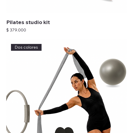
Pilates studio kit
Precio
$ 379.000
Dos colores