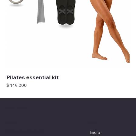
Pilates essential kit
Precio
$ 149.000
Coolturefood
Menú
Ubicación
Colombia, Medellín
Inicio