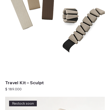
Travel Kit – Sculpt
Precio
$ 189.000
Restock soon