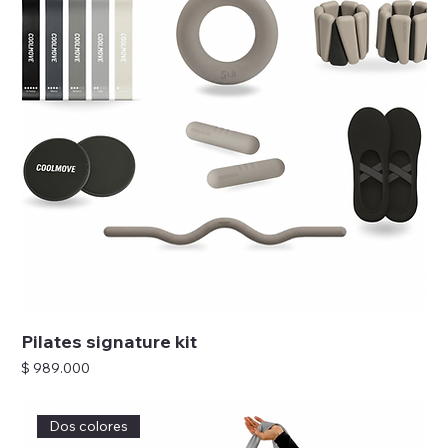
Pilates signature kit
Precio
$ 989.000
Dos colores