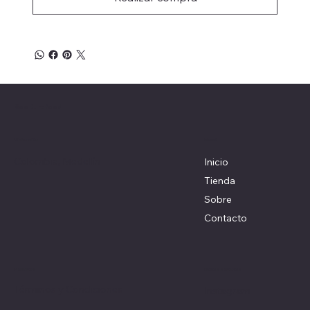
Coolturefood
Menú
Ubicación
Colombia, Medellín
Inicio
Tienda
Sobre
Contacto
Redes sociales
Políticas
Términos y Condiciones
Instagram