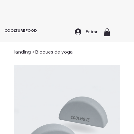
¡Todo lo que necesitas para alcanzar tu mejor versión,
todo en un solo lugar!
COOLTUREFOOD
Entrar
landing
>
Bloques de yoga