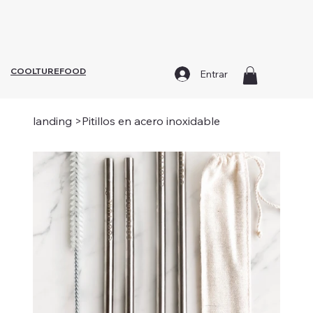
¡Todo lo que necesitas para alcanzar tu mejor versión,
todo en un solo lugar!
COOLTUREFOOD
Entrar
landing
>
Pitillos en acero inoxidable