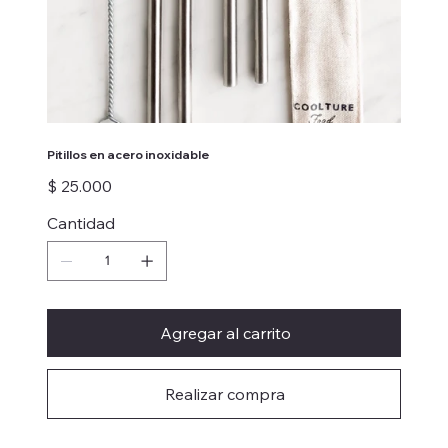
Pitillos en acero inoxidable
Precio
$ 25.000
Cantidad
Agregar al carrito
Realizar compra