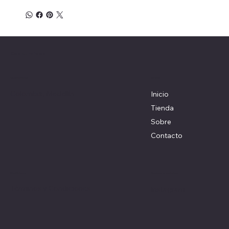
Coolturefood
Menú
Ubicación
Colombia, Medellín
Inicio
Tienda
Sobre
Contacto
Redes sociales
Políticas
Términos y Condiciones
Instagram