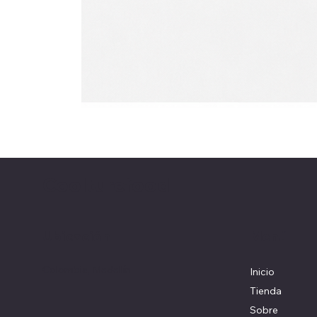
Coolturefood
Ubicación
Menú
Colombia, Medellín
Inicio
Tienda
Sobre