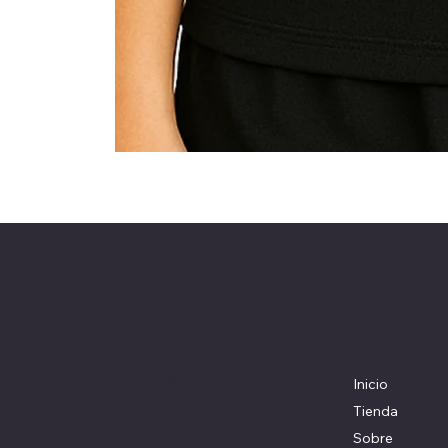
Coolturefood
Ubicación
Menú
Colombia, Medellín
Inicio
Tienda
Sobre