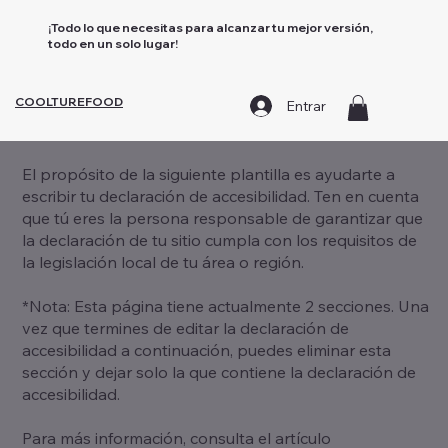
¡Todo lo que necesitas para alcanzar tu mejor versión,
todo en un solo lugar!
COOLTUREFOOD
Entrar
El propósito de la siguiente plantilla es ayudarte a
escribir tu declaración de accesibilidad. Ten en cuenta
que tú eres la persona responsable de garantizar que
la declaración de tu sitio cumpla con los requisitos de
la legislación local de tu área o región.
*Nota: Esta página tiene actualmente 2 secciones. Una
vez que termines de editar la declaración de
accesibilidad a continuación, puedes eliminar esta
sección y dejar solo la que contiene la declaración de
accesibilidad.
Para más información, consulta el artículo