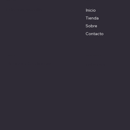
Menú
Ubicación
Colombia, Medellín
Inicio
Tienda
Sobre
Contacto
Redes sociales
Políticas
Términos y Condiciones
Instagram